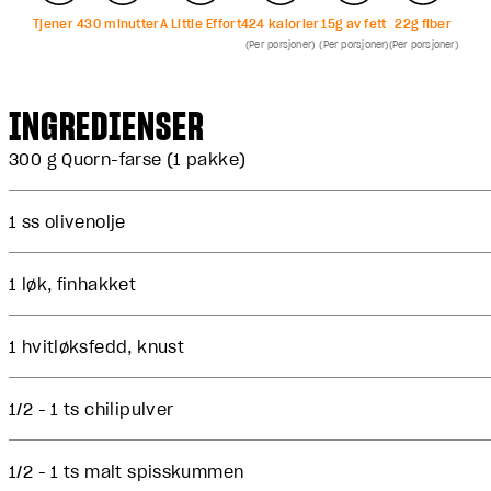
Tjener
4
30
minutter
A Little Effort
424
kalorier
15
g av fett
22
g fiber
(Per porsjoner)
(Per porsjoner)
(Per porsjoner)
INGREDIENSER
300 g Quorn-farse (1 pakke)
1 ss olivenolje
1 løk, finhakket
1 hvitløksfedd, knust
1/2 - 1 ts chilipulver
1/2 - 1 ts malt spisskummen