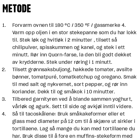
METODE
Forvarm ovnen til 180 ºC / 350 ºF / gassmerke 4.
Varm opp oljen i en stor stekepanne som du har lokk
til. Stek løk og hvitløk i 2 minutter , tilsett så
chilipulver, spisskummen og kanel, og stek i ett
minutt. Rør inn Quorn-farse, la den bli godt dekket
av krydderne. Stek under røring i 1 minutt.
Tilsett grønnsaksbuljong, hakkede tomater, avsilte
bønner, tomatpuré, tomatketchup og oregano. Smak
til med salt og nykvernet, sort pepper, og rør inn
koriander. Dekk til og småkok i 10 minutter.
Tilbered garnityren ved å blande sammen yoghurt,
vårløk og agurk. Sett til side og avkjøl inntil videre.
Så til tacoskålene: Bruk småkakeformer eller et
glass med diameter på 12 cm til å skjære ut sirkler i
tortillaene. Lag så mange du kan med tortillaene du
har. Bruk disse til å fore en muffins-stekeform med